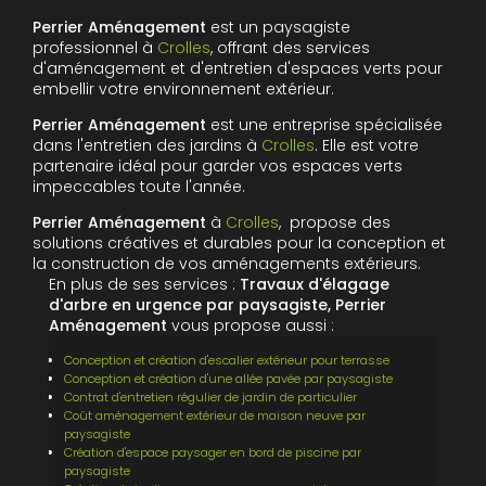
Perrier Aménagement
est un paysagiste
professionnel à
Crolles
, offrant des services
d'aménagement et d'entretien d'espaces verts pour
embellir votre environnement extérieur.
Perrier Aménagement
est une entreprise spécialisée
dans l'entretien des jardins à
Crolles
. Elle est votre
partenaire idéal pour garder vos espaces verts
impeccables toute l'année.
Perrier Aménagement
à
Crolles
, propose des
solutions créatives et durables pour la conception et
la construction de vos aménagements extérieurs.
En plus de ses services :
Travaux d'élagage
d'arbre en urgence par paysagiste, Perrier
Aménagement
vous propose aussi :
Conception et création d'escalier extérieur pour terrasse
Conception et création d'une allée pavée par paysagiste
Contrat d'entretien régulier de jardin de particulier
Coût aménagement extérieur de maison neuve par
paysagiste
Création d'espace paysager en bord de piscine par
paysagiste