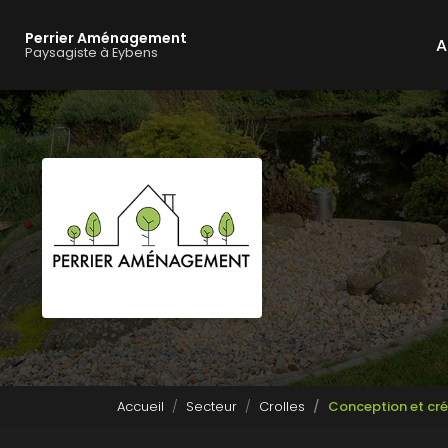
Navigation principale
Aller
au
Perrier Aménagement
A
contenu
Paysagiste à Eybens
principal
Accueil
Secteur
Crolles
Conception et créa