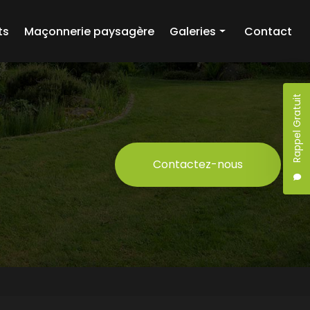
ts
Maçonnerie paysagère
Galeries
Contact
Création paysagère
Entretien d'espaces verts
Rappel Gratuit
Maçonnerie paysagère
Contactez-nous