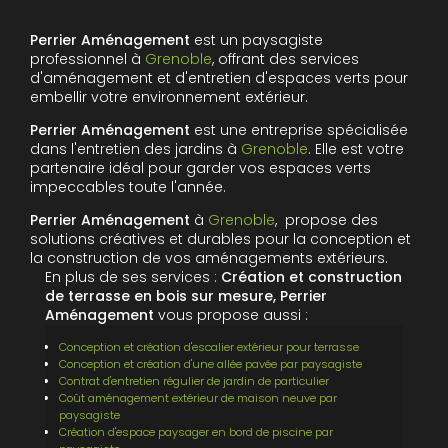
Perrier Aménagement
est un paysagiste
professionnel à
Grenoble
, offrant des services
d'aménagement et d'entretien d'espaces verts pour
embellir votre environnement extérieur.
Perrier Aménagement
est une entreprise spécialisée
dans l'entretien des jardins à
Grenoble
. Elle est votre
partenaire idéal pour garder vos espaces verts
impeccables toute l'année.
Perrier Aménagement
à
Grenoble
, propose des
solutions créatives et durables pour la conception et
la construction de vos aménagements extérieurs.
En plus de ses services :
Création et construction
de terrasse en bois sur mesure, Perrier
Aménagement
vous propose aussi :
Conception et création d'escalier extérieur pour terrasse
Conception et création d'une allée pavée par paysagiste
Contrat d'entretien régulier de jardin de particulier
Coût aménagement extérieur de maison neuve par
paysagiste
Création d'espace paysager en bord de piscine par