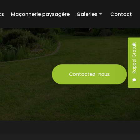
ts
Maçonnerie paysagère
Galeries
Contact
Création paysagère
Entretien d'espaces verts
Rappel Gratuit
Maçonnerie paysagère
Contactez-nous