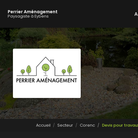
Navigation principale
Aller
au
Perrier Aménagement
A
contenu
Paysagiste à Eybens
principal
Accueil
Secteur
Corenc
Devis pour trava