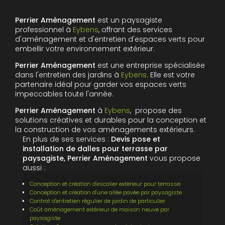
Perrier Aménagement
est un paysagiste
professionnel à
Eybens
, offrant des services
d'aménagement et d'entretien d'espaces verts pour
embellir votre environnement extérieur.
Perrier Aménagement
est une entreprise spécialisée
dans l'entretien des jardins à
Eybens
. Elle est votre
partenaire idéal pour garder vos espaces verts
impeccables toute l'année.
Perrier Aménagement
à
Eybens
, propose des
solutions créatives et durables pour la conception et
la construction de vos aménagements extérieurs.
En plus de ses services :
Devis pose et
installation de dalles pour terrasse par
paysagiste, Perrier Aménagement
vous propose
aussi :
Conception et création d'escalier extérieur pour terrasse
Conception et création d'une allée pavée par paysagiste
Contrat d'entretien régulier de jardin de particulier
Coût aménagement extérieur de maison neuve par
paysagiste