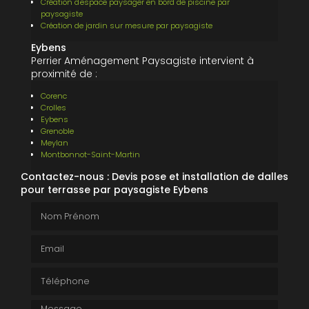
Création d'espace paysager en bord de piscine par
paysagiste
Création de jardin sur mesure par paysagiste
Eybens
Perrier Aménagement Paysagiste intervient à
proximité de :
Corenc
Crolles
Eybens
Grenoble
Meylan
Montbonnot-Saint-Martin
Contactez-nous : Devis pose et installation de dalles
pour terrasse par paysagiste Eybens
Nom Prénom
Email
Téléphone
Message