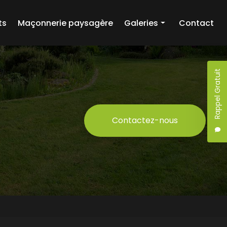
ts
Maçonnerie paysagère
Galeries
Contact
Création paysagère
Entretien d'espaces verts
Rappel Gratuit
Maçonnerie paysagère
Contactez-nous