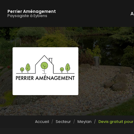
Navigation principale
Aller
au
Perrier Aménagement
A
contenu
Paysagiste à Eybens
principal
Accueil
Secteur
Meylan
Devis gratuit pou