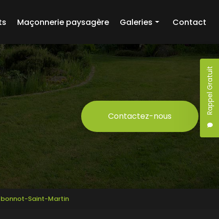
ts
Maçonnerie paysagère
Galeries
Contact
Création paysagère
Entretien d'espaces verts
Rappel Gratuit
Maçonnerie paysagère
Contactez-nous
ntbonnot-Saint-Martin