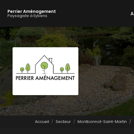
Navigation principale
Aller
au
Perrier Aménagement
A
contenu
Paysagiste à Eybens
principal
Accueil
Secteur
Montbonnot-Saint-Martin