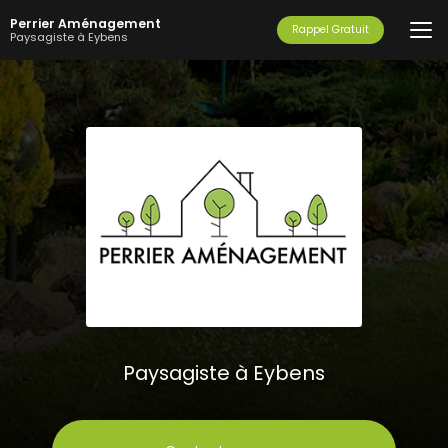
Aller
Perrier Aménagement
au
Rappel Gratuit
Paysagiste à Eybens
contenu
principal
Paysagiste à Eybens