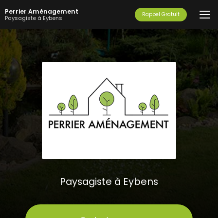
Aller
Perrier Aménagement
au
Rappel Gratuit
Paysagiste à Eybens
contenu
principal
Paysagiste à Eybens